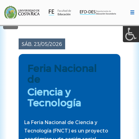
A a (+/-) :
Pasar
al
☰
contenido
REINICIAR
principal
SÁB, 23/05/2026
Feria Nacional
de
Ciencia y
Tecnología
La Feria Nacional de Ciencia y
Tecnología (FNCT) es un proyecto
académico y de acción social