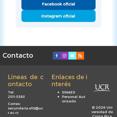
Facebook oficial
Instagram oficial
Contacto
F
o
o
Líneas de c
Enlaces de i
t
ontacto
nterés
e
r
Tel:
SINAES
m
2511-5383
Personal Aut
orizado
e
Correo:
© 2026 Uni
secundaria.efd@uc
n
versidad de
r.ac.cr
Costa Rica