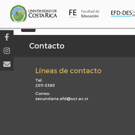
Pasar
al
contenido
principal
Contacto
F
o
o
Líneas de contacto
t
e
Tel:
2511-5383
r
m
Correo:
secundaria.efd@ucr.ac.cr
e
n
u