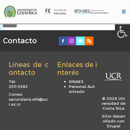
A a (+/-) :
Pasar
al
☰
contenido
REINICIAR
principal
Contacto
F
o
o
Líneas de c
Enlaces de i
t
ontacto
nterés
e
r
Tel:
SINAES
m
2511-5383
Personal Aut
orizado
e
Correo:
© 2026 Uni
secundaria.efd@uc
n
versidad de
r.ac.cr
u
Costa Rica
Sitio desarr
ollado con
Drupal