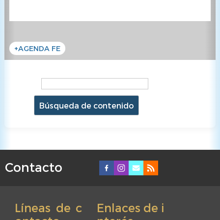
+AGENDA FE
Búsqueda
Búsqueda
de
de
contenido
contenido
Contacto
F
o
o
Líneas de c
Enlaces de i
t