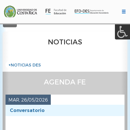
A a (+/-) :
Pasar
al
☰
contenido
REINICIAR
principal
NOTICIAS
+NOTICIAS DES
AGENDA FE
MAR, 26/05/2026
Conversatorio