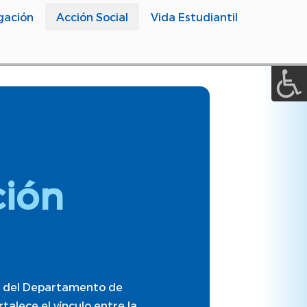
A a (+/-) :
gación
Acción Social
Vida Estudiantil
REINICIAR
ión
io del Departamento de
alece el vínculo entre la