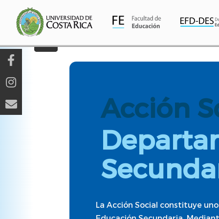
Pasar
al
contenido
principal
Acción S
Departa
Secunda
La Acción Social constituye un
Educación Secundaria. Mediante