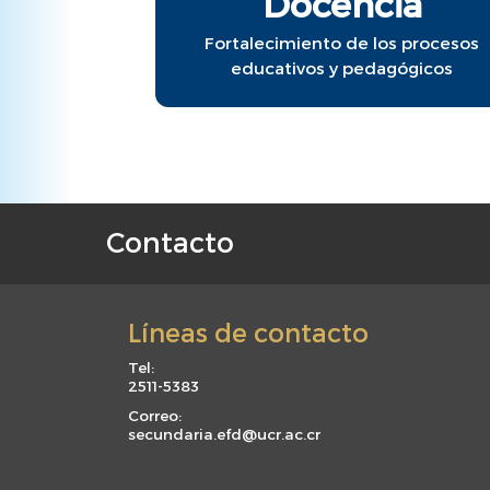
Docencia
Fortalecimiento de los procesos
educativos y pedagógicos
Contacto
F
o
o
Líneas de contacto
t
e
Tel:
2511-5383
r
m
Correo:
secundaria.efd@ucr.ac.cr
e
n