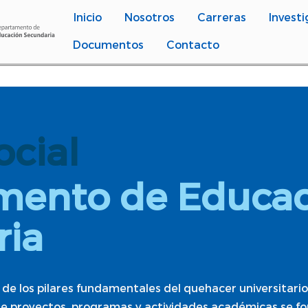
Inicio
Nosotros
Carreras
Investi
Documentos
Contacto
ocial
mento de Educac
ria
o de los pilares fundamentales del quehacer universitar
 proyectos, programas y actividades académicas se fort